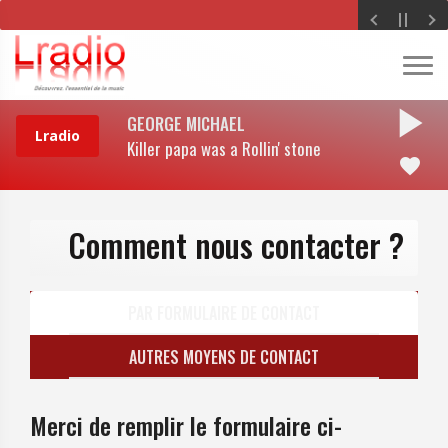
play_arrow
GEORGE MICHAEL
Killer papa was a Rollin' stone
favorite
Comment nous contacter ?
PAR FORMULAIRE DE CONTACT
AUTRES MOYENS DE CONTACT
Merci de remplir le formulaire ci-