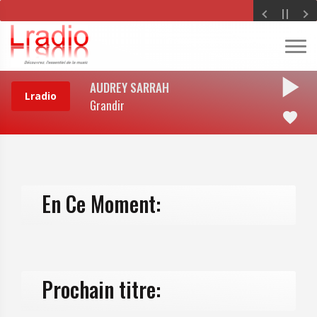
play_arrow
AUDREY SARRAH
Grandir
favorite
En Ce Moment:
Prochain titre: