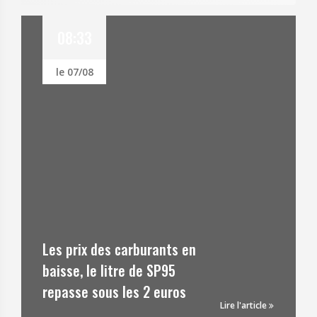
08:33
le 07/08
Pe
éc
Les prix des carburants en
fa
baisse, le litre de SP95
20
repasse sous les 2 euros
q
Lire l'article