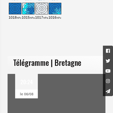
Télégramme | Bretagne
:24
12:
6/08
le 07