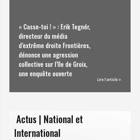
e-toi ! » : Erik Tegnér,
« Ça a
teur du média
particu
rême droite Frontières,
bruit, 
ce une agression
pied d
tive sur l’île de Groix,
grands,
nquête ouverte
Lande
Lire l'article
Actus | National et
International